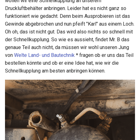
wollen wir eine Schnellkupplung an unserem
2021 KW44
Druckluftbehälter anbringen. Leider hat es nicht ganz so
funktioniert wie gedacht. Denn beim Ausprobieren ist das
2021 KW45
Gewinde abgebrochen und nun pfeift "Karl" aus einem Loch.
Oh oh, das ist nicht gut. Das wird also nichts so schnell mit
2021 KW46
der Schnellkupplung. So wie es aussieht, findet Mr. B das
genaue Teil auch nicht, da müssen wir wohl unseren Jung
2021 KW47
von
Welte Land- und Bautechnik
* fragen ob er uns das Teil
bestellen könnte und ob er eine Idee hat, wie wir die
2021 KW48
Schnellkupplung am besten anbringen können.
2021 KW49
2021 KW50
2021 KW51
2021 KW52