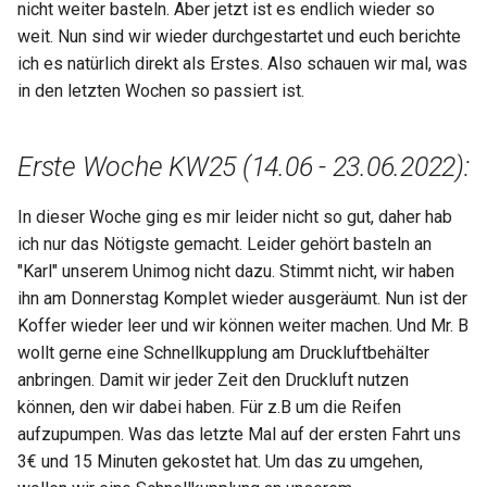
nicht weiter basteln. Aber jetzt ist es endlich wieder so
Österreich
2021 KW34
weit. Nun sind wir wieder durchgestartet und euch berichte
ich es natürlich direkt als Erstes. Also schauen wir mal, was
2021 KW35 36
in den letzten Wochen so passiert ist.
2021 KW37
Erste Woche KW25 (14.06 - 23.06.2022):
2021 KW38
In dieser Woche ging es mir leider nicht so gut, daher hab
2021 KW39
ich nur das Nötigste gemacht. Leider gehört basteln an
"Karl" unserem Unimog nicht dazu. Stimmt nicht, wir haben
2021 KW40
ihn am Donnerstag Komplet wieder ausgeräumt. Nun ist der
Koffer wieder leer und wir können weiter machen. Und Mr. B
2021 KW41
wollt gerne eine Schnellkupplung am Druckluftbehälter
anbringen. Damit wir jeder Zeit den Druckluft nutzen
2021 KW42
können, den wir dabei haben. Für z.B um die Reifen
aufzupumpen. Was das letzte Mal auf der ersten Fahrt uns
2021 KW43
3€ und 15 Minuten gekostet hat. Um das zu umgehen,