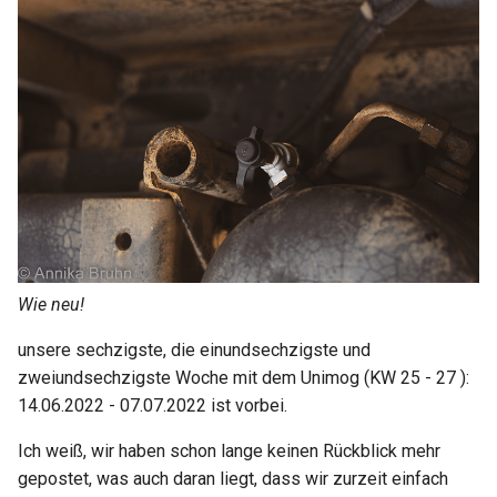
Start: Fortschritte und
05. Aufgabe Such dir Linien
Japan
2021 KW24
News 05
Niederlande
2021 KW25
Start: Fortschritte und
News 06
Norwegen
2021 KW26
Polen
2021 KW27
Schweden
2021 KW28 29
Wie neu!
Schweiz
2021 KW30
unsere sechzigste, die einundsechzigste und
Tschechien
2021 KW31
zweiundsechzigste Woche mit dem Unimog (KW 25 - 27 ):
14.06.2022 - 07.07.2022 ist vorbei.
Ungarn
2021 KW32
Ich weiß, wir haben schon lange keinen Rückblick mehr
Vereinigtes Königreich
2021 KW33
gepostet, was auch daran liegt, dass wir zurzeit einfach