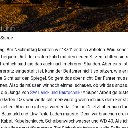
r Sonne
ag. Am Nachmittag konnten wir "Karl" endlich abholen. Wau sehe
 bequem. Auf der ersten Fahrt mit den neuen Sitzen fühlten sie s
fentlich sind sie das auch nach mehreren Stunden. Aber eins ist 
rersitz eingestellt ist, kann der Beifahrer nicht so sitzen, wie e
e Sicht auf den Spiegel. So geht das aber nicht. Der Fahrer muss 
en. Also da müssen wir noch einmal schauen, ob wir das anpas
 die Jungs von
SW Land- und Bautechnik!
* Super Arbeit geleiste
m Garten. Das war vielleicht merkwürdig wenn ich aus dem Fenst
u sehen. Aber nun ist er ja wieder da. Das heißt jetzt aber auch fü
 Baumarkt und Lkw Teile Laden musste. Denn wir brauchen drei
s Kabel, Kabelschlauch, Scheibenwischwasser und WD 40. Als ic