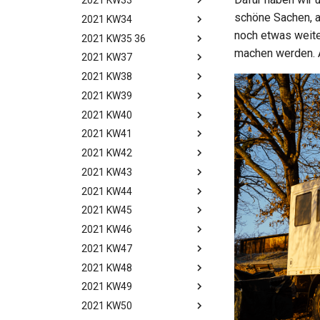
2021 KW33
Woche achtzehn!
schöne Sachen, a
2021 KW34
Woche neunzehn!
noch etwas weite
2021 KW35 36
Woche zwanzig!
machen werden. A
2021 KW37
Woche einundzwanzig
und zweiundzwanzig!
2021 KW38
Woche dreiundzwanzig!
2021 KW39
Woche vierundzwanzig!
2021 KW40
Woche fünfundzwanzig!
2021 KW41
Woche
sechsundzwanzig!
2021 KW42
Woche
siebenundzwanzig!
2021 KW43
Woche achtundzwanzig!
2021 KW44
Woche neunundzwanzig!
2021 KW45
Woche dreißig!
2021 KW46
Woche einunddreißig!
2021 KW47
Woche zweiunddreißig!
2021 KW48
Woche dreiunddreißig!
2021 KW49
Woche vierunddreißig!
2021 KW50
Woche fünfunddreißig!