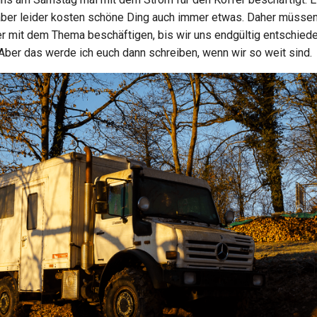
ber leider kosten schöne Ding auch immer etwas. Daher müssen
r mit dem Thema beschäftigen, bis wir uns endgültig entschied
ber das werde ich euch dann schreiben, wenn wir so weit sind.