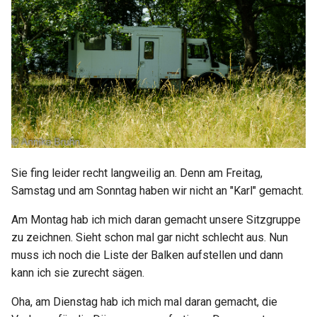
Start: Fortschritte und
05. Aufgabe Such dir Linien
Japan
2022 KW13
News 05
Niederlande
2022 KW14
Start: Fortschritte und
News 06
Norwegen
2022 KW15 16
Polen
2022 KW17
Schweden
2022 KW18
Sie fing leider recht langweilig an. Denn am Freitag,
Samstag und am Sonntag haben wir nicht an "Karl" gemacht.
Schweiz
2022 KW19 22
Am Montag hab ich mich daran gemacht unsere Sitzgruppe
Tschechien
2022 KW25 27
zu zeichnen. Sieht schon mal gar nicht schlecht aus. Nun
muss ich noch die Liste der Balken aufstellen und dann
Ungarn
2022 KW28
kann ich sie zurecht sägen.
Vereinigtes Königreich
2022 KW29
Oha, am Dienstag hab ich mich mal daran gemacht, die