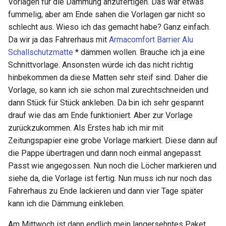
Vorlagen für die Dämmung anzufertigen. Das war etwas
Österreich
2022 KW30
fummelig, aber am Ende sahen die Vorlagen gar nicht so
schlecht aus. Wieso ich das gemacht habe? Ganz einfach.
2022 KW31
Da wir ja das Fahrerhaus mit
Armacomfort Barrier Alu
Schallschutzmatte
* dämmen wollen. Brauche ich ja eine
2022 KW32
Schnittvorlage. Ansonsten würde ich das nicht richtig
hinbekommen da diese Matten sehr steif sind. Daher die
2022 KW33 34
Vorlage, so kann ich sie schon mal zurechtschneiden und
dann Stück für Stück ankleben. Da bin ich sehr gespannt
2022 KW35
drauf wie das am Ende funktioniert. Aber zur Vorlage
zurückzukommen. Als Erstes hab ich mir mit
2022 KW36 38
Zeitungspapier eine grobe Vorlage markiert. Diese dann auf
die Pappe übertragen und dann noch einmal angepasst.
Passt wie angegossen. Nun noch die Löcher markieren und
siehe da, die Vorlage ist fertig. Nun muss ich nur noch das
Fahrerhaus zu Ende lackieren und dann vier Tage später
kann ich die Dämmung einkleben.
Am Mittwoch ist dann endlich mein langersehntes Paket