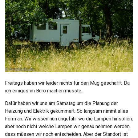
Start: Fortschritte und
05. Aufgabe Such dir Linien
Japan
2022 KW13
News 05
Niederlande
2022 KW14
Start: Fortschritte und
News 06
Norwegen
2022 KW15 16
Polen
2022 KW17
Schweden
2022 KW18
Freitags haben wir leider nichts für den Mug geschafft. Da
Schweiz
2022 KW19 22
ich einiges im Büro machen musste.
Tschechien
2022 KW25 27
Dafür haben wir uns am Samstag um die Planung der
Heizung und Elektrik gekümmert. So langsam nimmt alles
Ungarn
2022 KW28
Form an. Wir wissen nun ungefähr wo die Lampen hinsollen,
aber noch nicht welche Lampen wir genau nehmen werden,
Vereinigtes Königreich
2022 KW29
dass müssen wir noch entscheiden. Aber der Standort ist