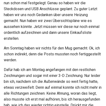
nun schon mal festgelegt. Genau so haben wir die
Österreich
2022 KW30
Steckdosen und USB Anschlüsse geplant. Zu guter Letzt
haben wir uns noch Gedanken über unsere Heizung
2022 KW31
gemacht. Nun haben wir zwei Übersichtspläne wie es
aussehen könnte. Jetzt müssen wir diese nur noch einmal
2022 KW32
ordentlich aufzeichnen und dann unsere Einkaufsliste
erstellen.
2022 KW33 34
Am Sonntag haben wir nichts für den Mug gemacht. Ok, ich
2022 KW35
schon indirekt, denn die Posts mussten noch fertiggestellt
werden.
2022 KW36 38
Dafür hab ich am Montag angefangen mit den restlichen
Zeichnungen und sogar mit einer 3-D Zeichnung. Nur leider
bin ich, nachdem ich die Außenwände so weit fertig hatte,
etwas verzweifelt. Denn auf einmal konnte ich nicht mehr in
alle Richtungen zeichnen. Keine Ahnung, woran das liegt,
also musste ich erst mal aufhören, bis ich herausgefunden
hab, wie ich das wieder richtig einstelle. Drückt mir die