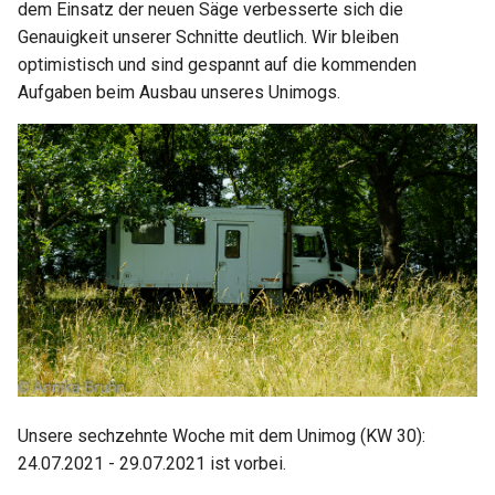
dem Einsatz der neuen Säge verbesserte sich die
Start: Fortschritte und
05. Aufgabe Such dir Linien
Japan
2022 KW13
Genauigkeit unserer Schnitte deutlich. Wir bleiben
News 05
optimistisch und sind gespannt auf die kommenden
Niederlande
2022 KW14
Aufgaben beim Ausbau unseres Unimogs.
Start: Fortschritte und
News 06
Norwegen
2022 KW15 16
Polen
2022 KW17
Schweden
2022 KW18
Schweiz
2022 KW19 22
Tschechien
2022 KW25 27
Ungarn
2022 KW28
Unsere sechzehnte Woche mit dem Unimog (KW 30):
24.07.2021 - 29.07.2021 ist vorbei.
Vereinigtes Königreich
2022 KW29