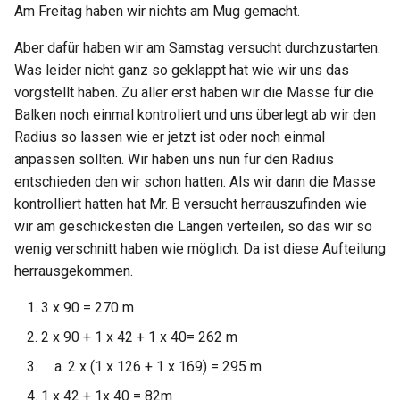
Am Freitag haben wir nichts am Mug gemacht.
Österreich
2022 KW30
Aber dafür haben wir am Samstag versucht durchzustarten.
2022 KW31
Was leider nicht ganz so geklappt hat wie wir uns das
vorgstellt haben. Zu aller erst haben wir die Masse für die
2022 KW32
Balken noch einmal kontroliert und uns überlegt ab wir den
Radius so lassen wie er jetzt ist oder noch einmal
2022 KW33 34
anpassen sollten. Wir haben uns nun für den Radius
entschieden den wir schon hatten. Als wir dann die Masse
2022 KW35
kontrolliert hatten hat Mr. B versucht herrauszufinden wie
wir am geschickesten die Längen verteilen, so das wir so
2022 KW36 38
wenig verschnitt haben wie möglich. Da ist diese Aufteilung
herrausgekommen.
3 x 90 = 270 m
2 x 90 + 1 x 42 + 1 x 40= 262 m
2 x (1 x 126 + 1 x 169) = 295 m
1 x 42 + 1x 40 = 82m