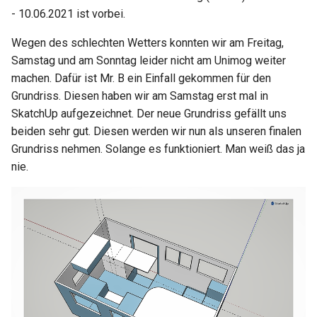
- 10.06.2021 ist vorbei.
Österreich
2022 KW30
Wegen des schlechten Wetters konnten wir am Freitag,
2022 KW31
Samstag und am Sonntag leider nicht am Unimog weiter
machen. Dafür ist Mr. B ein Einfall gekommen für den
2022 KW32
Grundriss. Diesen haben wir am Samstag erst mal in
SkatchUp aufgezeichnet. Der neue Grundriss gefällt uns
2022 KW33 34
beiden sehr gut. Diesen werden wir nun als unseren finalen
Grundriss nehmen. Solange es funktioniert. Man weiß das ja
2022 KW35
nie.
2022 KW36 38