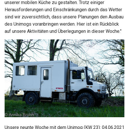
unserer mobilen Küche zu gestalten. Trotz einiger
Start: Fortschritte und
05. Aufgabe Such dir Linien
Japan
2022 KW13
Herausforderungen und Einschränkungen durch das Wetter
News 05
sind wir zuversichtlich, dass unsere Planungen den Ausbau
Niederlande
2022 KW14
des Unimogs voranbringen werden. Hier ist ein Rückblick
Start: Fortschritte und
auf unsere Aktivitäten und Überlegungen in dieser Woche."
News 06
Norwegen
2022 KW15 16
Polen
2022 KW17
Schweden
2022 KW18
Schweiz
2022 KW19 22
Tschechien
2022 KW25 27
Ungarn
2022 KW28
Vereinigtes Königreich
2022 KW29
Unsere neunte Woche mit dem Unimog (KW 23): 04.06.2021