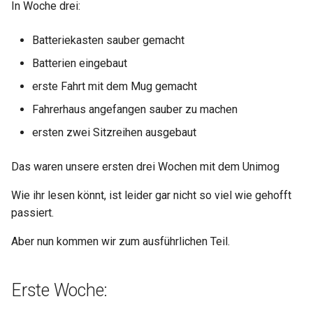
In Woche drei:
Österreich
2022 KW30
Batteriekasten sauber gemacht
2022 KW31
Batterien eingebaut
2022 KW32
erste Fahrt mit dem Mug gemacht
Fahrerhaus angefangen sauber zu machen
2022 KW33 34
ersten zwei Sitzreihen ausgebaut
2022 KW35
Das waren unsere ersten drei Wochen mit dem Unimog
2022 KW36 38
Wie ihr lesen könnt, ist leider gar nicht so viel wie gehofft
passiert.
Aber nun kommen wir zum ausführlichen Teil.
Erste Woche: