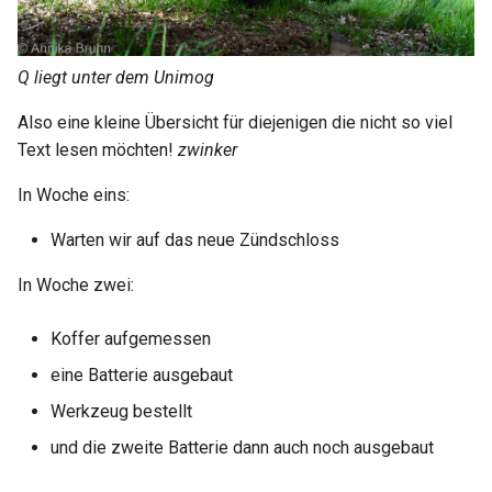
Start: Fortschritte und
05. Aufgabe Such dir Linien
Japan
2022 KW13
News 05
Q liegt unter dem Unimog
Niederlande
2022 KW14
Start: Fortschritte und
Also eine kleine Übersicht für diejenigen die nicht so viel
News 06
Norwegen
2022 KW15 16
Text lesen möchten!
zwinker
In Woche eins:
Polen
2022 KW17
Warten wir auf das neue Zündschloss
Schweden
2022 KW18
In Woche zwei:
Schweiz
2022 KW19 22
Koffer aufgemessen
Tschechien
2022 KW25 27
eine Batterie ausgebaut
Ungarn
2022 KW28
Werkzeug bestellt
und die zweite Batterie dann auch noch ausgebaut
Vereinigtes Königreich
2022 KW29