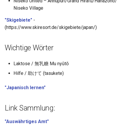
Niseko United – Annupuri/​Grand Hirafu/​Hanazono/​
Niseko Village
"Skigebiete"
-
(https://www.skiresort.de/skigebiete/japan/)
Wichtige Wörter
Laktose / 無乳糖 Mu nyūtō
Hilfe / 助けて (tasukete)
"Japanisch lernen"
Link Sammlung:
"Auswährtiges Amt"