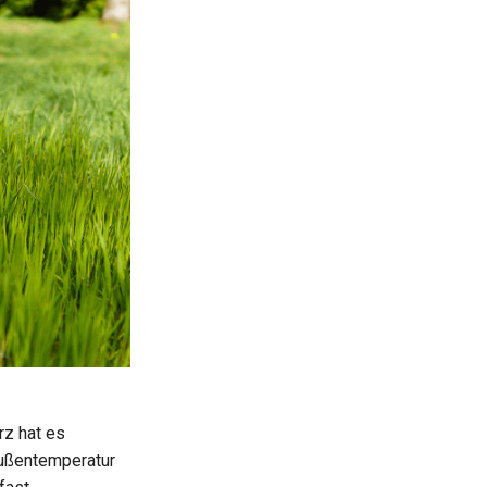
rz hat es
Außentemperatur