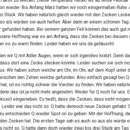
n aktiv zu werden. Diese Temperatur hatten wir ab Mitte Februar 
n wieder. Bis Anfang März hatten wir noch einigermaßen Ruhe. 
ei Stück. Wir haben natürlich gleich wieder mit den Zecken Leck
 so als würden sie auch helfen. Aber dann an einem schönen Tag
ir gefunden haben. Bei seinem ganzen Fell können das auch gut 
sere Hoffnung war es am Anfang, dass die Zecken bei diesem g
 es zu warm finden. Leider haben wir uns da getäuscht.
en wir Q mit Adler Augen, wenn er sich irgendwo kratzt. Denn da
 dass dort eine Zecke stecken könnte. Leider suchen sie sich ni
aus. Wir haben schon welche am Ohr, im Ohr, auf dem Kopf unter 
wischen den Zehen welche gefunden. Also einfach gesagt bei Q s
 hat, ist es richtig schwer die Viecher zu finden. Wir haben natürl
denn das ist ja nicht mehr angenehm. Weder für Q noch für uns. E
okosöl eingerieben. Es heißt, dass die Zecken, dass nicht mögen
. Leider war das nicht so. Q hatte dennoch neue Zecken gehabt. S
zu entschieden Q wieder Spot on zu geben. Mit der Hoffnung, d
 den Zecken hat. Die ersten Tage sah es auch so aus als würde es
s nicht so. Q hatte dann doch wieder zwei bis drei Stück am Tag.