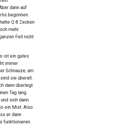
fast
Aber dann auf
erlis begonnen.
 hatte Q 8 Zecken
noch mehr
anzen Fell nicht
s ist ein gutes
cht immer
der Schnauze, am
ind sie überall.
ich dann überlegt
inen Tag lang
 und sich dann
o ein Mist. Also
ass er dann
 funktionieren.